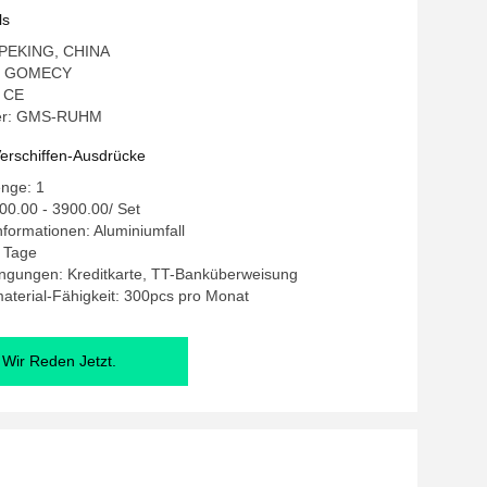
üngungsmaschine
ls
: PEKING, CHINA
: GOMECY
: CE
er: GMS-RUHM
erschiffen-Ausdrücke
enge: 1
00.00 - 3900.00/ Set
formationen: Aluminiumfall
5 Tage
ngungen: Kreditkarte, TT-Banküberweisung
terial-Fähigkeit: 300pcs pro Monat
Wir Reden Jetzt.