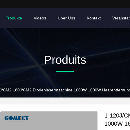
Produkte
Videos
Über Uns
Kontakt
Veransta
Produits
J/CM2 180J/CM2 Diodenlasermaschine 1000W 1600W Haarentfernun
1-120J/C
1000W 16