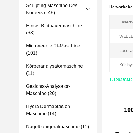
Sculpting Maschine Des
Hervorheb
Körpers
(148)
Laserty
Emser Bildhauermaschine
(68)
WELLE
Microneedle Rf-Maschine
Lasera
(101)
Kühlsy
Körperanalysatormaschine
(11)
1-120J/CM2
Gesichts-Analysator-
Maschine
(20)
Hydra Dermabrasion
10
Maschine
(14)
Nagelbohrgerätmaschine
(15)