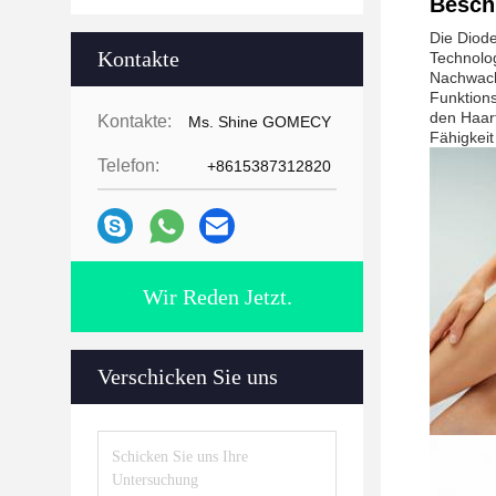
Besch
Die Diode
Kontakte
Technolog
Nachwac
Funktions
den Haarf
Kontakte:
Ms. Shine GOMECY
Fähigkeit
Telefon:
+8615387312820
Wir Reden Jetzt.
Verschicken Sie uns