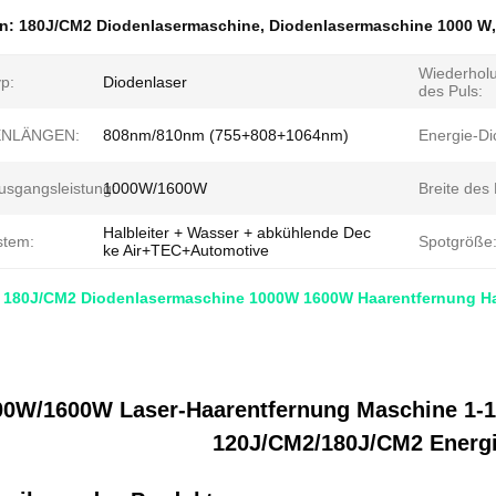
en:
180J/CM2 Diodenlasermaschine
,
Diodenlasermaschine 1000 W
Wiederhol
p:
Diodenlaser
des Puls:
NLÄNGEN:
808nm/810nm (755+808+1064nm)
Energie-Di
usgangsleistung:
1000W/1600W
Breite des
Halbleiter + Wasser + abkühlende Dec
stem:
Spotgröße
ke Air+TEC+Automotive
 180J/CM2 Diodenlasermaschine 1000W 1600W Haarentfernung 
00W/1600W Laser-Haarentfernung Maschine 1-1
120J/CM2/180J/CM2 Energi