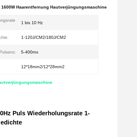
,
1600W Haarentfernung Hautverjüngungsmaschine
ungsrate
1 bis 10 Hz
chte:
1-120J/CM2/180J/CM2
 Pulsens:
5-400ms
:
12*18mm2/12*28mm2
Hautverjüngungsmaschine
0Hz Puls Wiederholungsrate 1-
edichte