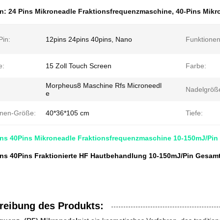
en:
24 Pins Mikroneadle Fraktionsfrequenzmaschine
,
40-Pins Mikr
Pin:
12pins 24pins 40pins, Nano
Funktionen
e:
15 Zoll Touch Screen
Farbe:
Morpheus8 Maschine Rfs Microneedl
Nadelgröß
e
nen-Größe:
40*36*105 cm
Tiefe:
ins 40Pins Mikroneadle Fraktionsfrequenzmaschine 10-150mJ/Pin
ins 40Pins Fraktionierte HF Hautbehandlung 10-150mJ/Pin Gesam
reibung des Produkts: