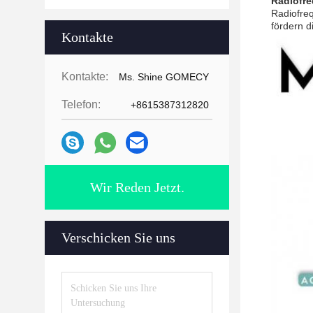
Radiofre
Radiofre
fördern d
Kontakte
Kontakte:
Ms. Shine GOMECY
Telefon:
+8615387312820
Wir Reden Jetzt.
Verschicken Sie uns