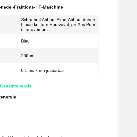
onadel-Fraktions-HF-Maschine
Schrammt Abbau, Akne-Abbau, dünne
:
Linien knittern Remvoval, großes Poer
s Imrovement
Blau
e:
200um
0,1 bis 7mm justierbar
 Gesamtenergie
tenergie