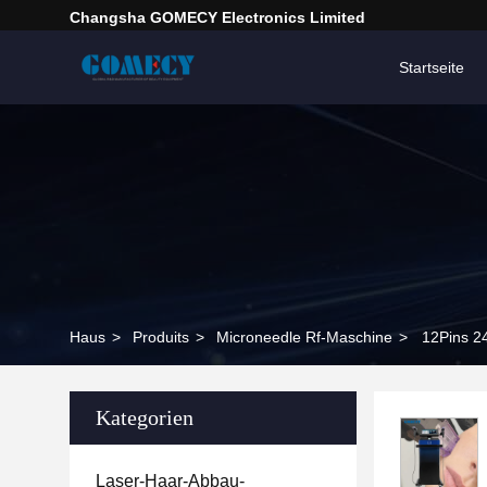
Changsha GOMECY Electronics Limited
Startseite
Haus
>
Produits
>
Microneedle Rf-Maschine
>
12Pins 2
Kategorien
Laser-Haar-Abbau-