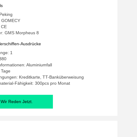
ergie
ls
 Peking
: GOMECY
: CE
r: GMS Morpheus 8
erschiffen-Ausdrücke
enge: 1
2380
formationen: Aluminiumfall
5 Tage
ngungen: Kreditkarte, TT-Banküberweisung
terial-Fähigkeit: 300pcs pro Monat
Wir Reden Jetzt.