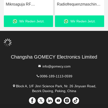
Radiofrequenzmaschine
RF-Maschine 25pins /
MTS Skinpen RF
49pins zur Behandlung
Fraktionsmikronadel Anti-
von Faltenentfernung
Wir Reden Jetzt.
Wir Reden Jetzt.
Aging Maschine China
Factory
Changsha GOMECY Electronics Limited
info@gomecy.com
0086-189-1113-0599
Block A, 1/F Jinri Science Park, Nr. 26 Jinyuan Road,
Bezirk Daxing, Peking, China