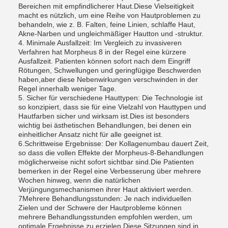
Bereichen mit empfindlicherer Haut.Diese Vielseitigkeit
macht es nützlich, um eine Reihe von Hautproblemen zu
behandeln, wie z. B. Falten, feine Linien, schlaffe Haut,
Akne-Narben und ungleichmäßiger Hautton und -struktur.
4. Minimale Ausfallzeit: Im Vergleich zu invasiveren
Verfahren hat Morpheus 8 in der Regel eine kürzere
Ausfallzeit. Patienten können sofort nach dem Eingriff
Rötungen, Schwellungen und geringfügige Beschwerden
haben,aber diese Nebenwirkungen verschwinden in der
Regel innerhalb weniger Tage.
5. Sicher für verschiedene Hauttypen: Die Technologie ist
so konzipiert, dass sie für eine Vielzahl von Hauttypen und
Hautfarben sicher und wirksam ist.Dies ist besonders
wichtig bei ästhetischen Behandlungen, bei denen ein
einheitlicher Ansatz nicht für alle geeignet ist.
6.Schrittweise Ergebnisse: Der Kollagenumbau dauert Zeit,
so dass die vollen Effekte der Morpheus-8-Behandlungen
möglicherweise nicht sofort sichtbar sind.Die Patienten
bemerken in der Regel eine Verbesserung über mehrere
Wochen hinweg, wenn die natürlichen
Verjüngungsmechanismen ihrer Haut aktiviert werden.
7Mehrere Behandlungsstunden: Je nach individuellen
Zielen und der Schwere der Hautprobleme können
mehrere Behandlungsstunden empfohlen werden, um
optimale Ergebnisse zu erzielen.Diese Sitzungen sind in