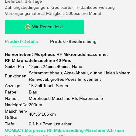
Lieferzeit: 3-5 Tage
Zahlungsbedingungen: Kreditkarte, TT-Banküberweisung
Versorgungsmaterial-Fähigkeit: 300pcs pro Monat
Wir Reden Jetzt.
Produkt-Details
Produkt-Beschreibung
Hervorheben:
Morpheus RF Mikronadelmaschine
,
RF Mikronadelmaschine 40 Pins
Spitze Pin:
12pins 24pins 40pins, Nano
Schrammt Abbau, Akne-Abbau, dünne Linien knittern
Funktionen:
Remvoval, großes Poers Imrovement
Anzeige:
15 Zoll Touch Screen
Farbe:
Blau
Name::
Morpheus8 Maschine Rfs Microneedle
Nadelgröße:
200um
Maschinen-
40*36*105 cm
Größe:
Tiefe:
0,1 bis 7mm justierbar
GOMECY Morpheus RF Mikroneedling-Maschine 0.1-7mm