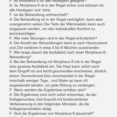
F: Ist Morpheus 8 für alle Hauttypen geeignet?
A: Ja, Morpheus 8 ist in der Regel sicher und wirksam für
alle Hauttypen und -töne.
F: Ist die Behandlung schmerzhaft?
A: Die Behandlung ist in der Regel verträglich, kann aber
unangenehm wirken.Die Tiefe der Mikronadeln kann auch
angepasst werden, um den individuellen Komfort zu
berücksichtigen.
F: Wie viele Sitzungen sind in der Regel erforderlich?
A: Die Anzahl der Behandlungen kann je nach Hautzustand
und Ziel variieren.in etwa 4 bis 6 Wochen auseinander.
F: Wie lange dauert die Ausfallzeit nach einer Morpheus-8-
Behandlung?
A: Bei der Behandlung mit Morpheus 8 tritt in der Regel
eine gewisse Ausfallzeit ein. Die Haut kann sofort nach
dem Eingriff rot und leicht geschwollen erscheinen, ähnlich
einem Sonnenbrand.Das verschwindet in der Regel
innerhalb weniger Tage., und Make-up kann oft
angewendet werden, um jede Rötung zu verbergen.
F: Wann werden die Ergebnisse sichtbar sein?
A: Die Ergebnisse sind nicht sofort erkennbar, da der
Kollagenumbau Zeit braucht.mit kontinuierlicher
Verbesserung in den folgenden Monaten, da die
Kollagenproduktion steigt.
F: Sind die Ergebnisse von Morpheus 8 dauerhaft?