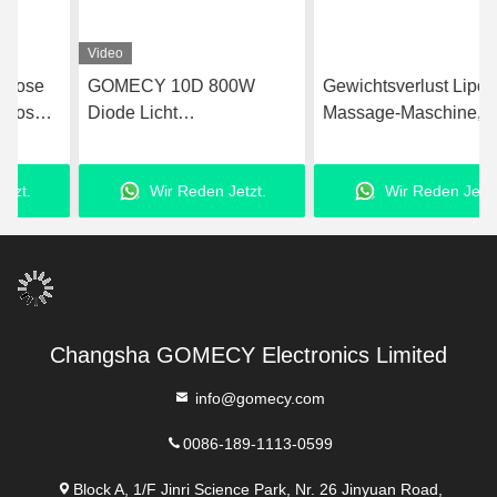
Video
GOMECY 10D 800W
Gewichtsverlust Lipo-
Diode Licht
Massage-Maschine,
Körpergestaltung Muskel
Dioden-Laser-
Stimulation Ausrüstung für
Schlankheitsmaschine mit
Wir Reden Jetzt.
Wir Reden Jetzt.
Schönheit Schlankheit
8 Paddeln
Nicht berühren 7 Tesla
Hiemt
Changsha GOMECY Electronics Limited
info@gomecy.com
0086-189-1113-0599
Block A, 1/F Jinri Science Park, Nr. 26 Jinyuan Road,