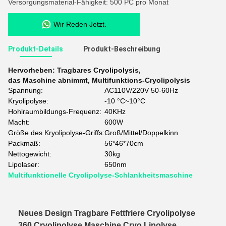
Versorgungsmaterial-Fähigkeit: 500 PC pro Monat
Wir Reden Jetzt.
Produkt-Details
Produkt-Beschreibung
Hervorheben:
Tragbares Cryolipolysis
,
das Maschine abnimmt
,
Multifunktions-Cryolipolysis
Spannung:
AC110V/220V 50-60Hz
Kryolipolyse:
-10 °C~10°C
Hohlraumbildungs-Frequenz:
40KHz
Macht:
600W
Größe des Kryolipolyse-Griffs:
Groß/Mittel/Doppelkinn
Packmaß:
56*46*70cm
Nettogewicht:
30kg
Lipolaser:
650nm
Multifunktionelle Cryolipolyse-Schlankheitsmaschine
Neues Design Tragbare Fettfriere Cryolipolyse
360 Cryolipolyse Maschine Cryo Lipolyse