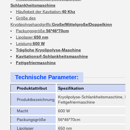
Schlankheitsmaschine
Häufigkeit der Kavitation:
40 Khz
Größe des
Kryolipolysehandgriffs:
Große/Mittelgroße/Doppelkinn
Packungsgröße:
56*46*70cm
Lipolaser:
650 nm
Leistung:
600 W
Trägliche Kryolipolyse-Maschine
Kavitationsrf-Schlankheitsmaschine
Fettgefriermaschine
Technische Parameter:
Produktattribut
Spezifikation
Kryolipolyse-Schlankheitsmaschine, Kö
Produktbezeichnung
Fettgefriermaschine
Macht
600 W
Packungsgröße
56*46*70cm
Lipolaser
650 nm