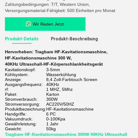
Zahlungsbedingungen: T/T, Western Union,
Versorgungsmaterial-Fähigkeit: 500 Einheiten pro Monat
Wir Reden Jetzt.
Produkt-Details
Produkt-Beschreibung
Hervorheben:
Tragbare HF-Kavitationsmaschine
,
HF-Kavitationsmaschine 300 W
,
40KHz Ultraschall-HF-Körperschlankheitsgerät
Kavitationskopf:
3-5mm
Kühlsystem:
Wasserkühlung
Anzeige:
8,4 Zoll-Farbtouch Screen
Ausgangsfrequenz:
40KHz
rf:
1 MHZ, 5Mhz
Paket:
Karton
Stromverbrauch:
300W
Stromversorgung:
AC220V/50HZ
Produktbezeichnung:
HF-Kavitationsmaschine
Handgriffe:
6 PC
Vakuumdruck:
0-100Kpa
Gewährleistung:
1 Jahr
Gewicht:
50kg
Tragbare HF-Kavitationsmaschine 300W 40KHz Ultraschall