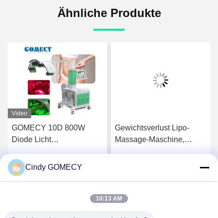
Ähnliche Produkte
Video
GOMECY 10D 800W
Gewichtsverlust Lipo-
Diode Licht
Massage-Maschine,
Körpergestaltung Muskel
Dioden-Laser-
Stimulation Ausrüstung für
Schlankheitsmaschine mit
Cindy GOMECY
Wir Reden Jetzt.
Wir Reden Jetzt.
Schönheit Schlankheit
8 Paddeln
Nicht berühren 7 Tesla
Hiemt
10:13 AM