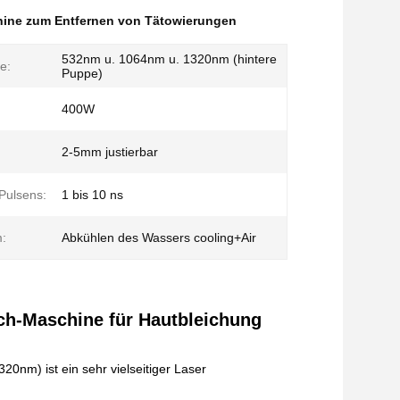
ine zum Entfernen von Tätowierungen
532nm u. 1064nm u. 1320nm (hintere
e:
Puppe)
400W
:
2-5mm justierbar
 Pulsens:
1 bis 10 ns
:
Abkühlen des Wassers cooling+Air
tch-Maschine für Hautbleichung
nm) ist ein sehr vielseitiger Laser