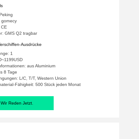
ls
 Peking
 gomecy
: CE
r: GMS Q2 tragbar
erschiffen-Ausdrücke
enge: 1
SD~1199USD
nformationen: aus Aluminium
bis 8 Tage
ngungen: L/C, T/T, Western Union
terial-Fähigkeit: 500 Stück jeden Monat
Wir Reden Jetzt.