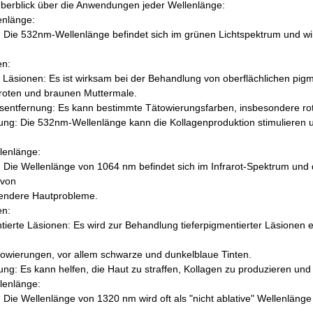
 Überblick über die Anwendungen jeder Wellenlänge:
nlänge:
: Die 532nm-Wellenlänge befindet sich im grünen Lichtspektrum und wi
n:
e Läsionen: Es ist wirksam bei der Behandlung von oberflächlichen p
 roten und braunen Muttermale.
sentfernung: Es kann bestimmte Tätowierungsfarben, insbesondere rot
ng: Die 532nm-Wellenlänge kann die Kollagenproduktion stimulieren u
enlänge:
: Die Wellenlänge von 1064 nm befindet sich im Infrarot-Spektrum und dri
 von
hendere Hautprobleme.
n:
tierte Läsionen: Es wird zur Behandlung tieferpigmentierter Läsionen e
towierungen, vor allem schwarze und dunkelblaue Tinten.
ng: Es kann helfen, die Haut zu straffen, Kollagen zu produzieren und
enlänge:
: Die Wellenlänge von 1320 nm wird oft als "nicht ablative" Wellenläng