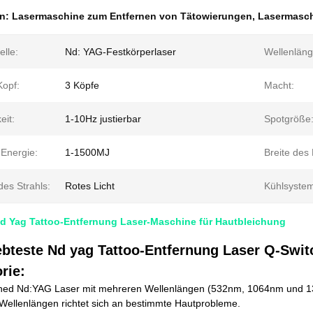
en:
Lasermaschine zum Entfernen von Tätowierungen
,
Lasermasch
elle:
Nd: YAG-Festkörperlaser
Wellenläng
Kopf:
3 Köpfe
Macht:
eit:
1-10Hz justierbar
Spotgröße
-Energie:
1-1500MJ
Breite des
des Strahls:
Rotes Licht
Kühlsystem
Nd Yag Tattoo-Entfernung Laser-Maschine für Hautbleichung
iebteste Nd yag Tattoo-Entfernung Laser Q-Swi
rie:
hed Nd:YAG Laser mit mehreren Wellenlängen (532nm, 1064nm und 1320
Wellenlängen richtet sich an bestimmte Hautprobleme.