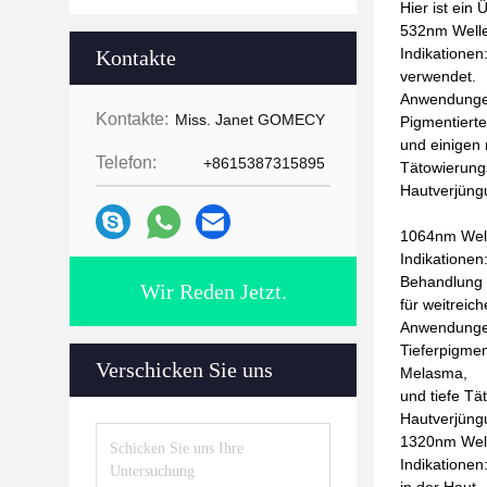
Hier ist ein
532nm Welle
Indikationen
Kontakte
verwendet.
Anwendunge
Kontakte:
Miss. Janet GOMECY
Pigmentiert
und einigen
Telefon:
+8615387315895
Tätowierung
Hautverjüngu
1064nm Well
Indikationen
Behandlung
Wir Reden Jetzt.
für weitreic
Anwendunge
Tieferpigmen
Verschicken Sie uns
Melasma,
und tiefe Tä
Hautverjüngu
1320nm Well
Indikationen