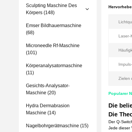
Sculpting Maschine Des
Hervorheb
Körpers
(148)
Lichtqu
Emser Bildhauermaschine
(68)
Laser-
Microneedle Rf-Maschine
Häufigk
(101)
Impuls
Körperanalysatormaschine
(11)
Zielen 
Gesichts-Analysator-
Maschine
(20)
Popularer 
Die bel
Hydra Dermabrasion
Maschine
(14)
Die Theo
Der Q-Switc
Nagelbohrgerätmaschine
(15)
Jede dieser 