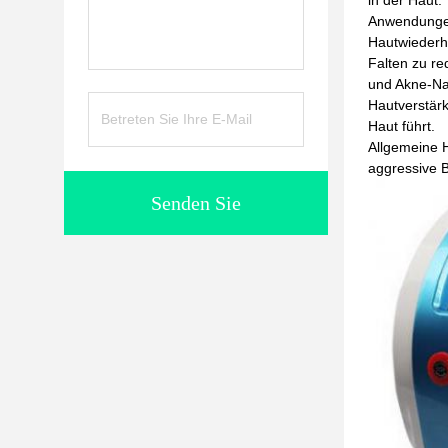
in der Haut.
Anwendunge
Hautwiederho
Falten zu re
und Akne-Na
Hautverstärk
Haut führt.
Allgemeine H
aggressive 
Senden Sie