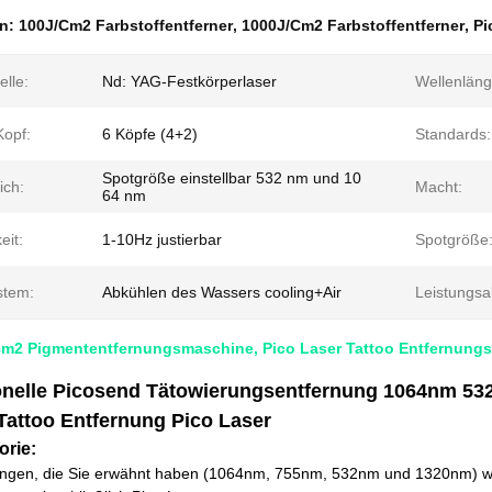
en:
100J/Cm2 Farbstoffentferner
,
1000J/Cm2 Farbstoffentferner
,
Pi
elle:
Nd: YAG-Festkörperlaser
Wellenläng
Kopf:
6 Köpfe (4+2)
Standards:
Spotgröße einstellbar 532 nm und 10
ich:
Macht:
64 nm
eit:
1-10Hz justierbar
Spotgröße
stem:
Abkühlen des Wassers cooling+Air
Leistungs
cm2 Pigmententfernungsmaschine, Pico Laser Tattoo Entfernungs
onelle Picosend Tätowierungsentfernung 1064nm 
Tattoo Entfernung Pico Laser
orie:
ängen, die Sie erwähnt haben (1064nm, 755nm, 532nm und 1320nm) wer