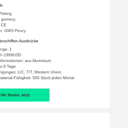
ls
 Peking
 gomecy
: CE
r: GMS Picory
erschiffen-Ausdrücke
enge: 1
SD~1999USD
nformationen: aus Aluminium
bis 8 Tage
ngungen: L/C, T/T, Western Union
terial-Fähigkeit: 500 Stück jeden Monat
Wir Reden Jetzt.