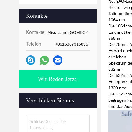
Nd: YAG-Lase
Hier ist, wi
Tattooentfer
Kontakte
1064 nm:
Die 1064nm-
Kontakte:
Es dringt tie
Miss. Janet GOMECY
755nm:
Telefon:
+8615387315895
Die 755nm-We
Es wird auch
erreichen
Spektrum der
532 nm:
Die 532nm-We
Wir Reden Jetzt.
Es ergänzt 
1320 nm:
Die 1320nm-W
Verschicken Sie uns
beitragen k
und das Aus