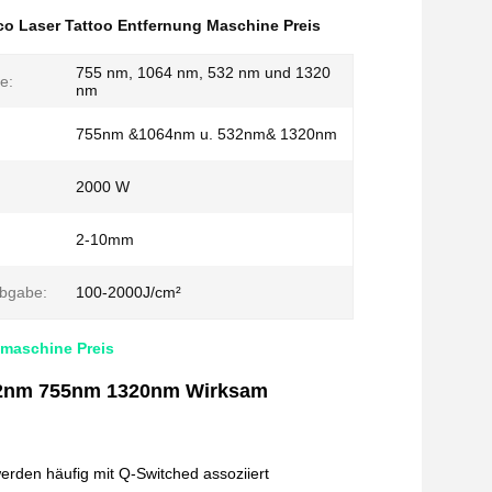
co Laser Tattoo Entfernung Maschine Preis
755 nm, 1064 nm, 532 nm und 1320
e:
nm
755nm &1064nm u. 532nm& 1320nm
2000 W
:
2-10mm
abgabe:
100-2000J/cm²
maschine Preis
532nm 755nm 1320nm Wirksam
den häufig mit Q-Switched assoziiert