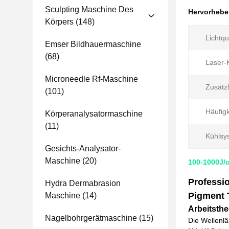
Sculpting Maschine Des
Hervorheb
Körpers
(148)
Lichtqu
Emser Bildhauermaschine
(68)
Laser-
Microneedle Rf-Maschine
Zusätzl
(101)
Häufigk
Körperanalysatormaschine
(11)
Kühlsy
Gesichts-Analysator-
Maschine
(20)
100-1000J/
Professi
Hydra Dermabrasion
Pigment 
Maschine
(14)
Arbeitsthe
Nagelbohrgerätmaschine
(15)
Die Wellenl