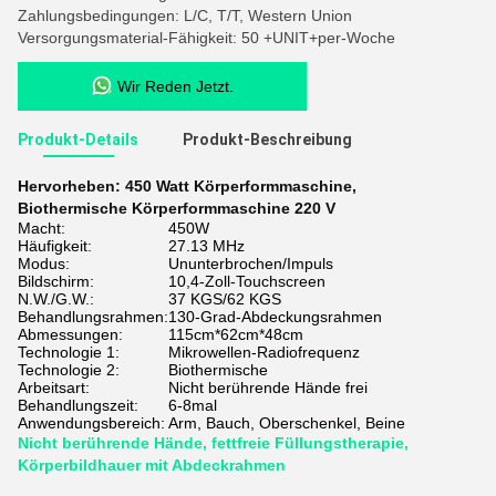
Zahlungsbedingungen: L/C, T/T, Western Union
Versorgungsmaterial-Fähigkeit: 50 +UNIT+per-Woche
Wir Reden Jetzt.
Produkt-Details
Produkt-Beschreibung
Hervorheben:
450 Watt Körperformmaschine
,
Biothermische Körperformmaschine 220 V
Macht:
450W
Häufigkeit:
27.13 MHz
Modus:
Ununterbrochen/Impuls
Bildschirm:
10,4-Zoll-Touchscreen
N.W./G.W.:
37 KGS/62 KGS
Behandlungsrahmen:
130-Grad-Abdeckungsrahmen
Abmessungen:
115cm*62cm*48cm
Technologie 1:
Mikrowellen-Radiofrequenz
Technologie 2:
Biothermische
Arbeitsart:
Nicht berührende Hände frei
Behandlungszeit:
6-8mal
Anwendungsbereich:
Arm, Bauch, Oberschenkel, Beine
Nicht berührende Hände, fettfreie Füllungstherapie,
Körperbildhauer mit Abdeckrahmen