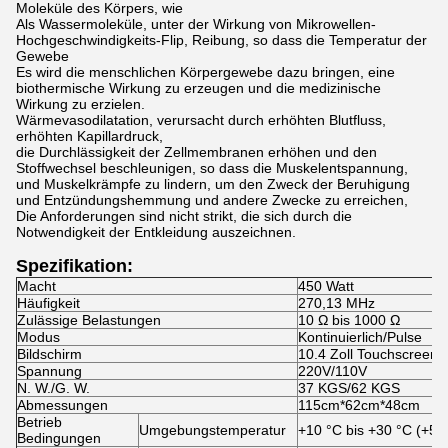
Moleküle des Körpers, wie
Als Wassermoleküle, unter der Wirkung von Mikrowellen-
Hochgeschwindigkeits-Flip, Reibung, so dass die Temperatur der
Gewebe
Es wird die menschlichen Körpergewebe dazu bringen, eine
biothermische Wirkung zu erzeugen und die medizinische
Wirkung zu erzielen.
Wärmevasodilatation, verursacht durch erhöhten Blutfluss,
erhöhten Kapillardruck,
die Durchlässigkeit der Zellmembranen erhöhen und den
Stoffwechsel beschleunigen, so dass die Muskelentspannung,
und Muskelkrämpfe zu lindern, um den Zweck der Beruhigung
und Entzündungshemmung und andere Zwecke zu erreichen,
Die Anforderungen sind nicht strikt, die sich durch die
Notwendigkeit der Entkleidung auszeichnen.
Spezifikation:
Macht
450 Watt
Häufigkeit
270,13 MHz
Zulässige Belastungen
10 Ω bis 1000 Ω
Modus
Kontinuierlich/Pulse
Bildschirm
10.4 Zoll Touchscreen
Spannung
220V/110V
N. W./G. W.
37 KGS/62 KGS
Abmessungen
115cm*62cm*48cm
Betrieb
Umgebungstemperatur
+10 °C bis +30 °C (+50 
Bedingungen