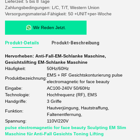
Lieferzeit: 5 bis 8 Tage
Zahlungsbedingungen: L/C, T/T, Western Union
Versorgungsmaterial-Fähigkeit: 50 +UNIT+per-Woche
Wir Reden Jetzt.
Produkt-Details
Produkt-Beschreibung
Hervorheben:
Anti-Fall-EM-Schlanke Maschine
,
Gesichtslifting EM-Schlanke Maschine
Häufigkeit:
50Hz/60Hz
EMS + RF Gesichtskonturierung pulse
Produktbezeichnung:
electromagnetic for face beauty
Eingabe:
AC100-240V 50/60Hz
Technologie:
Hochfrequenz (RF), EMS
Handgriffe:
3 Griffe
Hautverjüngung, Hautstraffung,
Funktion:
Faltenentfernung,
Spannung:
110V/220V
pulse electromagnetic for face beauty Sculpting EM Slim
Maschine für Anti-Fall Gesichts Toning Lifting