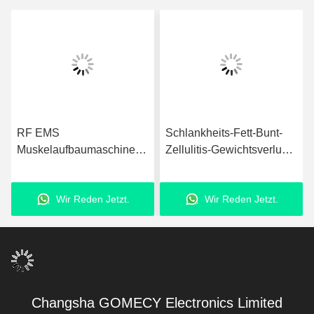
Schlankheits-Fett-Bunt-
Nicht-invasive EMS-
Zellulitis-Gewichtsverlust-
Skulpturmaschine
Maschine OEM ODM
Schmerzlose
EMS Muskelstimulator
Muskelskulpturmaschine
Wir Reden Jetzt.
Wir Reden Jetzt.
Changsha GOMECY Electronics Limited