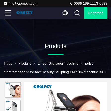
info@gomecy.com
0086-189-1113-0599
Gespräch
Produits
Haus
>
Produits
>
Emser Bildhauermaschine
>
pulse
electromagnetic for face beauty Sculpting EM Slim Maschine für
Anti-Fall Gesichts Toning Lifting