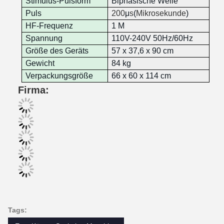
Stimulus-Pulsform
Biphasische Welle
Puls
200
μ
s
(
Mikrosekunde
)
HF-Frequenz
1 M
Spannung
110V-240V 50Hz/60Hz
Größe des Geräts
57 x 37,6 x 90 cm
Gewicht
84 kg
Verpackungsgröße
66 x 60 x 114 cm
Firma:
Tags: