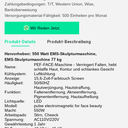
Zahlungsbedingungen: T/T, Western Union, Wise,
Banküberweisung
Versorgungsmaterial-Fähigkeit: 500 Einheiten pro Monat
Wir Reden Jetzt.
Produkt-Details
Produkt-Beschreibung
Hervorheben:
550 Watt EMS-Skulpturmaschine
,
EMS-Skulpturmaschine 77 kg
PEF-FACE-Maschine - Verringert Falten, hebt
Name:
schlaffe Haut, Kontur und schlankes Gesicht
Kühlsystem:
Luftkühlung
Anzeige:
15,6-Zoll-Farbtouch Screen
Häufigkeit:
50/60HZ
Hautverjüngung, Hautstraffung,
Funktion:
Faltenentfernung, Akneentfernung,
Pigmententfernung, Hautaufhellung
Lichtquelle:
LED
Modell:
pulse electromagnetic for face beauty
Macht:
550W
Arbeitspads:
Stirn, Cheeck
Spannung:
AC110V/220V
Gewährleistung:
1 Jahr