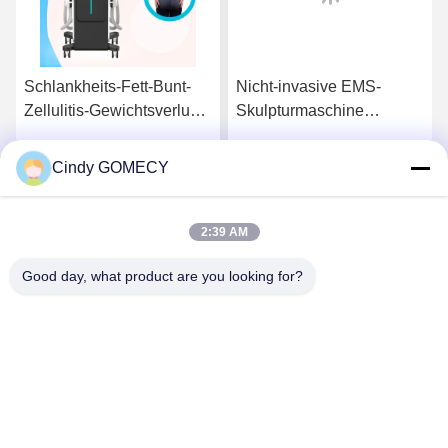
Schlankheits-Fett-Bunt-
Nicht-invasive EMS-
Zellulitis-Gewichtsverlust-
Skulpturmaschine
Maschine OEM ODM
Schmerzlose
EMS Muskelstimulator
Muskelskulpturmaschine
Cindy GOMECY
Wir Reden Jetzt.
Wir Reden Jetzt.
2:39 AM
Good day, what product are you looking for?
Changsha GOMECY Electronics Limited
info@gomecy.com
0086-189-1113-0599