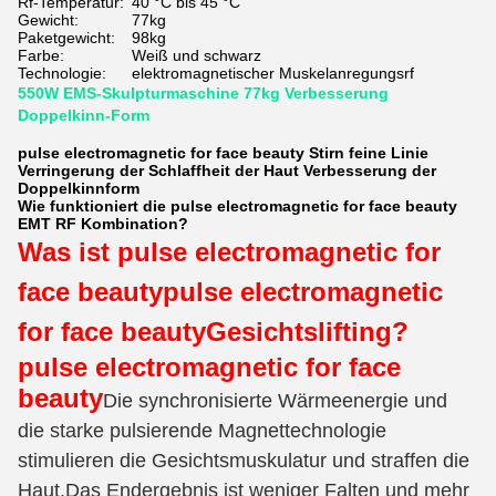
Rf-Temperatur:
40 °C bis 45 °C
Gewicht:
77kg
Paketgewicht:
98kg
Farbe:
Weiß und schwarz
Technologie:
elektromagnetischer Muskelanregungsrf
550W EMS-Skulpturmaschine 77kg Verbesserung
Doppelkinn-Form
pulse electromagnetic for face beauty Stirn feine Linie
Verringerung der Schlaffheit der Haut Verbesserung der
Doppelkinnform
Wie funktioniert die pulse electromagnetic for face beauty
EMT RF Kombination?
Was ist pulse electromagnetic for
face beauty
pulse electromagnetic
for face beauty
Gesichtslifting?
pulse electromagnetic for face
beauty
Die synchronisierte Wärmeenergie und
die starke pulsierende Magnettechnologie
stimulieren die Gesichtsmuskulatur und straffen die
Haut.Das Endergebnis ist weniger Falten und mehr