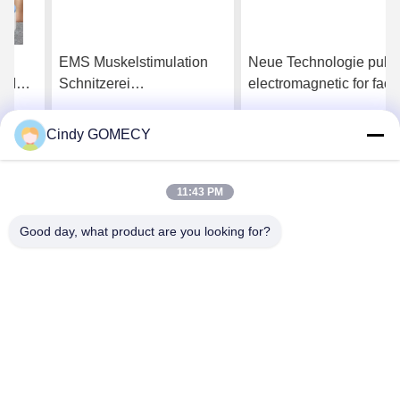
EMS Muskelstimulation
Neue Technologie pulse
Schnitzerei
electromagnetic for face
Gewichtsverlust Maschine
beauty starke pulsierte
mit LCD-Display
Ems Gesichtsmuskeln
Cindy GOMECY
Wir Reden Jetzt.
Wir Reden Jetzt.
Aufbau Gesichtsmaschine
für Gesicht V-Form
Gesicht Lift
11:43 PM
Good day, what product are you looking for?
Changsha GOMECY Electronics Limited
info@gomecy.com
0086-189-1113-0599
Block A, 1/F Jinri Science Park, Nr. 26 Jinyuan Road,