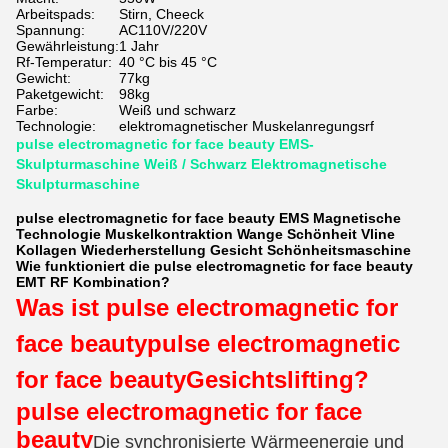
Arbeitspads:
Stirn, Cheeck
Spannung:
AC110V/220V
Gewährleistung:
1 Jahr
Rf-Temperatur:
40 °C bis 45 °C
Gewicht:
77kg
Paketgewicht:
98kg
Farbe:
Weiß und schwarz
Technologie:
elektromagnetischer Muskelanregungsrf
pulse electromagnetic for face beauty EMS-
Skulpturmaschine Weiß / Schwarz Elektromagnetische
Skulpturmaschine
pulse electromagnetic for face beauty EMS Magnetische
Technologie Muskelkontraktion Wange Schönheit Vline
Kollagen Wiederherstellung Gesicht Schönheitsmaschine
Wie funktioniert die pulse electromagnetic for face beauty
EMT RF Kombination?
Was ist pulse electromagnetic for
face beauty
pulse electromagnetic
for face beauty
Gesichtslifting?
pulse electromagnetic for face
beauty
Die synchronisierte Wärmeenergie und