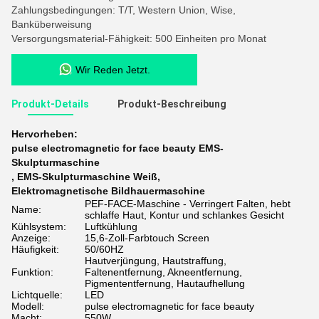
Zahlungsbedingungen: T/T, Western Union, Wise,
Banküberweisung
Versorgungsmaterial-Fähigkeit: 500 Einheiten pro Monat
Wir Reden Jetzt.
Produkt-Details
Produkt-Beschreibung
Hervorheben:
pulse electromagnetic for face beauty EMS-
Skulpturmaschine
,
EMS-Skulpturmaschine Weiß
,
Elektromagnetische Bildhauermaschine
PEF-FACE-Maschine - Verringert Falten, hebt
Name:
schlaffe Haut, Kontur und schlankes Gesicht
Kühlsystem:
Luftkühlung
Anzeige:
15,6-Zoll-Farbtouch Screen
Häufigkeit:
50/60HZ
Hautverjüngung, Hautstraffung,
Funktion:
Faltenentfernung, Akneentfernung,
Pigmententfernung, Hautaufhellung
Lichtquelle:
LED
Modell:
pulse electromagnetic for face beauty
Macht:
550W