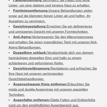
Faltenentfernung:
Verringern Sie Falten und feine
Linien, um eine glattere und jüngere Haut zu erhalten.
Feinlinienentfernung:
Unsere Behandlungen zielen
sogar auf die kleinsten feinen Linien ab und helfen, ihr
Aussehen zu verringern.
Gesichtsgestaltung:
Erreichen Sie ein definierteres
und umrissenes Gesicht mit unseren Formtechniken.
Anti-Aging:
Verlangsamen Sie den Alterungsprozess
und erhalten Sie einen jugendlichen Teint mit unseren Anti-
Aging-Behandlungen.
Doppelkinn schlank:
Verabschiede dich von deinem
hartnäckigen doppelten Kinn und hallo zu einem
schlankeren und geformteren Kiefer.
Gesichtsverlängerung:
Revitalieren und erfrischen Sie
Ihre Haut mit unseren verjüngenden
Gesichtsbehandlungen.
Augenschwarzer Kreis entfernen:
Erleuchten Sie
müde und dunkle Augenringe mit unseren speziellen
Techniken.
Augenfalter entfernen:
Glatte Falten und Krähenfüße
rund um den empfindlichen Augenbereich aus.