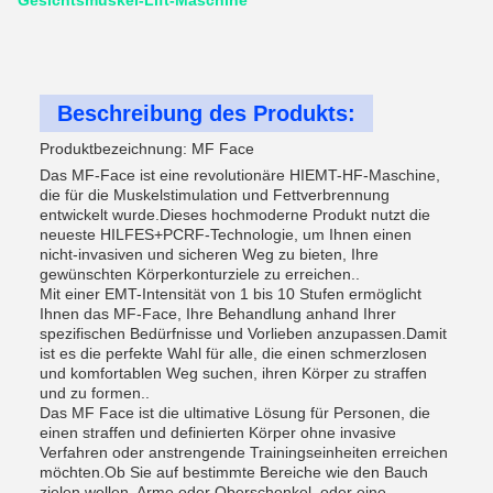
Gesichtsmuskel-Lift-Maschine
Beschreibung des Produkts:
Produktbezeichnung: MF Face
Das MF-Face ist eine revolutionäre HIEMT-HF-Maschine,
die für die Muskelstimulation und Fettverbrennung
entwickelt wurde.Dieses hochmoderne Produkt nutzt die
neueste HILFES+PCRF-Technologie, um Ihnen einen
nicht-invasiven und sicheren Weg zu bieten, Ihre
gewünschten Körperkonturziele zu erreichen..
Mit einer EMT-Intensität von 1 bis 10 Stufen ermöglicht
Ihnen das MF-Face, Ihre Behandlung anhand Ihrer
spezifischen Bedürfnisse und Vorlieben anzupassen.Damit
ist es die perfekte Wahl für alle, die einen schmerzlosen
und komfortablen Weg suchen, ihren Körper zu straffen
und zu formen..
Das MF Face ist die ultimative Lösung für Personen, die
einen straffen und definierten Körper ohne invasive
Verfahren oder anstrengende Trainingseinheiten erreichen
möchten.Ob Sie auf bestimmte Bereiche wie den Bauch
zielen wollen, Arme oder Oberschenkel, oder eine