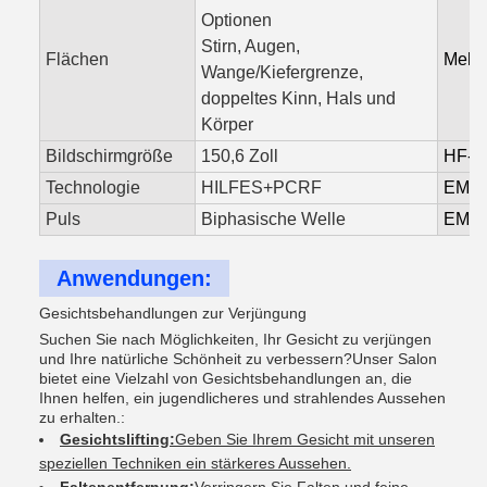
Optionen
Stirn, Augen,
Flächen
Mehr 
Wange/Kiefergrenze,
doppeltes Kinn, Hals und
Körper
Bildschirmgröße
150,6 Zoll
HF-T
Technologie
HILFES+PCRF
EMT-I
Puls
Biphasische Welle
EMS-I
Anwendungen:
Gesichtsbehandlungen zur Verjüngung
Suchen Sie nach Möglichkeiten, Ihr Gesicht zu verjüngen
und Ihre natürliche Schönheit zu verbessern?Unser Salon
bietet eine Vielzahl von Gesichtsbehandlungen an, die
Ihnen helfen, ein jugendlicheres und strahlendes Aussehen
zu erhalten.:
Gesichtslifting:
Geben Sie Ihrem Gesicht mit unseren
speziellen Techniken ein stärkeres Aussehen.