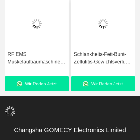
RF EMS
Schlankheits-Fett-Bunt-
Muskelaufbaumaschine
Zellulitis-Gewichtsverlust-
AC100V-240V 50Hz 60Hz
Maschine OEM ODM
mit 3 Griffen
EMS Muskelstimulator
Wir Reden Jetzt.
Wir Reden Jetzt.
Changsha GOMECY Electronics Limited