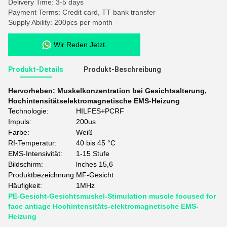
Delivery Time: 3-5 days
Payment Terms: Credit card, TT bank transfer
Supply Ability: 200pcs per month
Wir Reden Jetzt.
Produkt-Details
Produkt-Beschreibung
Hervorheben:
Muskelkonzentration bei Gesichtsalterung
,
Hochintensitätselektromagnetische EMS-Heizung
Technologie:
HILFES+PCRF
Impuls:
200us
Farbe:
Weiß
Rf-Temperatur:
40 bis 45 °C
EMS-Intensivität:
1-15 Stufe
Bildschirm:
lnches 15,6
Produktbezeichnung:
MF-Gesicht
Häufigkeit:
1MHz
PE-Gesicht-Gesichtsmuskel-Stimulation muscle focused for
face antiage Hochintensitäts-elektromagnetische EMS-
Heizung