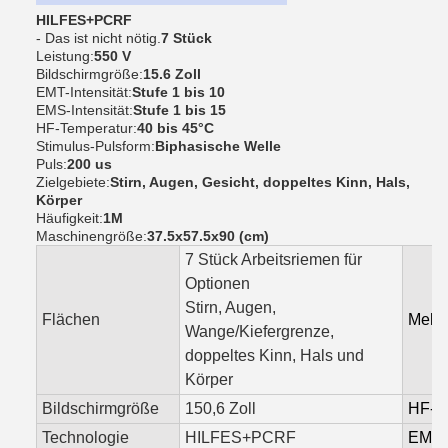
HILFES+PCRF
- Das ist nicht nötig.
7 Stück
Leistung:
550 V
Bildschirmgröße:
15.6 Zoll
EMT-Intensität:
Stufe 1 bis 10
EMS-Intensität:
Stufe 1 bis 15
HF-Temperatur:
40 bis 45°C
Stimulus-Pulsform:
Biphasische Welle
Puls:
200 us
Zielgebiete:
Stirn, Augen, Gesicht, doppeltes Kinn, Hals,
Körper
Häufigkeit:
1M
Maschinengröße:
37.5x57.5x90 (cm)
7 Stück Arbeitsriemen für
Optionen
Stirn, Augen,
Flächen
Mehr 
Wange/Kiefergrenze,
doppeltes Kinn, Hals und
Körper
Bildschirmgröße
150,6 Zoll
HF-T
Technologie
HILFES+PCRF
EMT-I