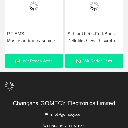
RF EMS
Schlankheits-Fett-Bunt-
Muskelaufbaumaschine
Zellulitis-Gewichtsverlust-
AC100V-240V 50Hz 60Hz
Maschine OEM ODM
mit 3 Griffen
EMS Muskelstimulator
Wir Reden Jetzt.
Wir Reden Jetzt.
Changsha GOMECY Electronics Limited
info@gomecy.com
0086-189-1113-0599